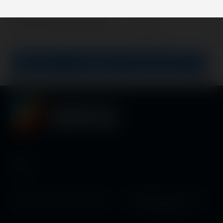
Enregistrer et continuer plus tard
Admin
©
2026
Commune de Servion
Développé en Suisse par
Cobalt