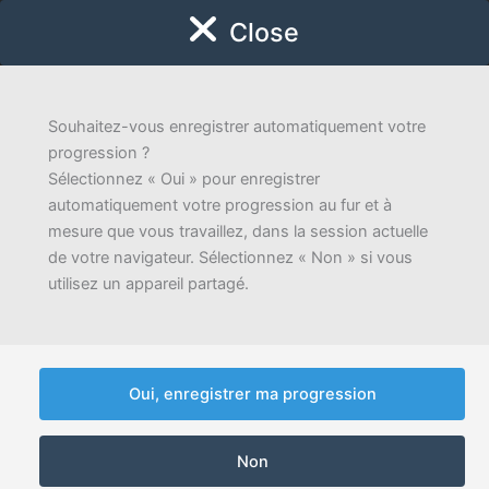
Aller
Close
au
contenu
Guichet virtuel
Location de la salle
Souhaitez-vous enregistrer automatiquement votre
progression ?
Sélectionnez « Oui » pour enregistrer
Accueil
Guichet Virtuel
Attestations diverses
automatiquement votre progression au fur et à
mesure que vous travaillez, dans la session actuelle
GUICHET VIRTUEL
de votre navigateur. Sélectionnez « Non » si vous
Attestations diverses
utilisez un appareil partagé.
Personne de contact
Attestations diverses
Oui, enregistrer ma progression
Étape
1
sur
4
25%
Non
CAPTCHA